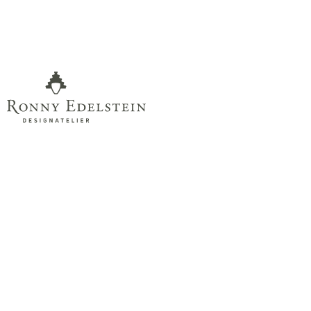
Design schafft Wert.
Werkstatt für Kommunikation und Marke.
Seit 1995.
© RONNY EDELSTEIN.COM /// ALL RIGHTS RESERVED
BUTTERBLUMENWEG 44 · 50999 KÖLN /// GERMANY