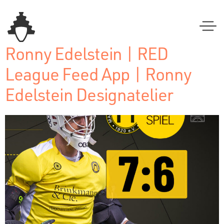
Ronny Edelstein | RED
League Feed App | Ronny
Edelstein Designatelier