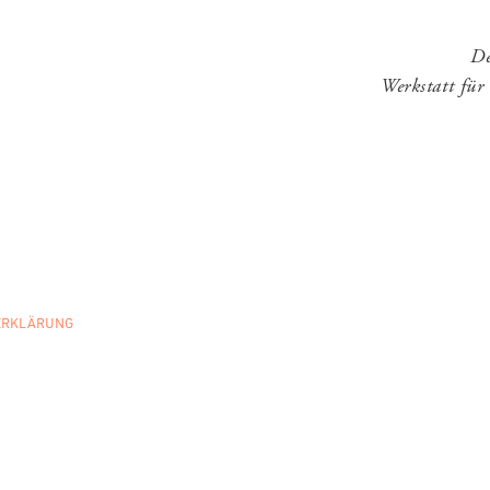
De
Werkstatt fü
ERKLÄRUNG