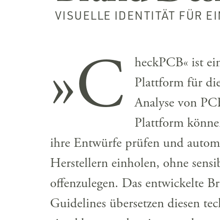
VISUELLE IDENTITÄT FÜR E
»C
heckPCB« ist ein
Plattform für di
Analyse von PCB
Plattform könn
ihre Entwürfe prüfen und automa
Herstellern einholen, ohne sens
offenzulegen. Das entwickelte B
Guidelines übersetzen diesen te