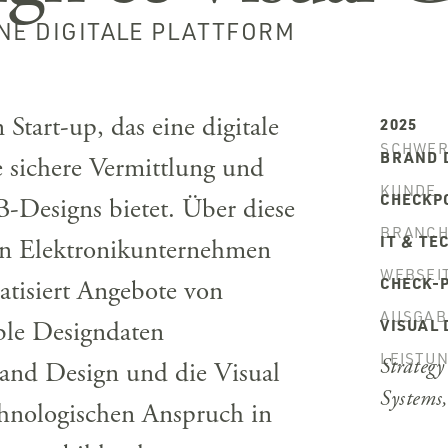
INE DIGITALE PLATTFORM
 Start-up, das eine digitale
2025
SCHWER
BRAND 
e sichere Vermittlung und
KUNDE
CHECKP
-Designs bietet. Über diese
BRANCH
IT & TE
en Elektronikunternehmen
WEBSEI
CHECK-
tisiert Angebote von
AUSGAB
ible Designdaten
VISUAL 
LEISTU
Strateg
rand Design und die Visual
Systems
chnologischen Anspruch in