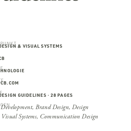
PUNKT
DESIGN & VISUAL SYSTEMS
CB
E
CHNOLOGIE
TE
PCB.COM
E
DESIGN GUIDELINES · 28 PAGES
NGEN
y Development, Brand Design, Design
, Visual Systems, Communication Design