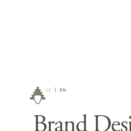
DE
|
EN
Brand Desi