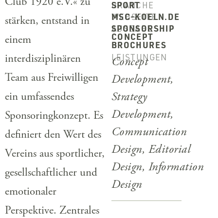
Club 1920 e.V.« zu
BRANCHE
SPORT
WEBSEITE
MSC-KOELN.DE
stärken, entstand in
AUSGABE
SPONSORSHIP
CONCEPT
einem
BROCHURES
LEISTUNGEN
interdisziplinären
Concept
Team aus Freiwilligen
Development,
Strategy
ein umfassendes
Development,
Sponsoringkonzept. Es
Communication
definiert den Wert des
Design, Editorial
Vereins aus sportlicher,
Design, Information
gesellschaftlicher und
Design
emotionaler
Perspektive. Zentrales