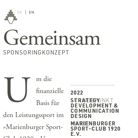
DE
|
EN
Gemeinsam
SPONSORINGKONZEPT
U
m die
finanzielle
2022
SCHWERPUNKT
STRATEGY
Basis für
DEVELOPMENT &
COMMUNICATION
den Leistungssport im
DESIGN
KUNDE
MARIENBURGER
»Marienburger Sport-
SPORT-CLUB 1920
E.V.