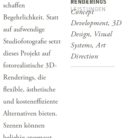
AUSGABE
RENDERINGS
schaffen
LEISTUNGEN
Concept
Begehrlichkeit. Statt
Development, 3D
auf aufwendige
Design, Visual
Studiofotografie setzt
Systems, Art
dieses Projekt auf
Direction
fotorealistische 3D-
Renderings, die
flexible, ästhetische
und kosteneffiziente
Alternativen bieten.
Szenen können
beliebig angepasst,