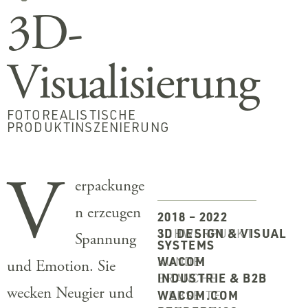
3D-
Visualisierung
FOTOREALISTISCHE
PRODUKTINSZENIERUNG
V
erpackunge
n erzeugen
2018 – 2022
SCHWERPUNKT
3D DESIGN & VISUAL
Spannung
SYSTEMS
KUNDE
WACOM
und Emotion. Sie
BRANCHE
INDUSTRIE & B2B
wecken Neugier und
WEBSEITE
WACOM.COM