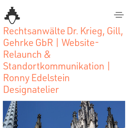
Rechtsanwälte Dr. Krieg, Gill,
Gehrke GbR | Website-
Relaunch &
Standortkommunikation |
Ronny Edelstein
Designatelier