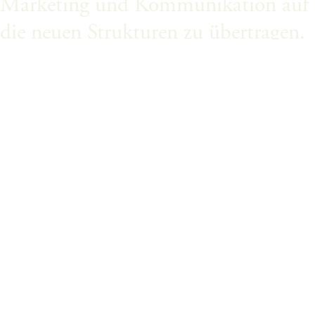
Marketing und Kommunikation auf
die neuen Strukturen zu übertragen.
Seitdem erstellt Ronny für uns
monatlich unsere Angebote. Die
Zusammenarbeit fühlt sich an wie
mit einem festen Teil unseres Teams:
gutes Design, unkomplizierte
Abläufe und vor allem
Verlässlichkeit, auch wenn die Zeit
manchmal knapp wird.
DANIELA MACHILL
INHABERIN & GESCHÄFTSFÜHRERIN, LEONS WEINHAUS GMBH, KÖLN