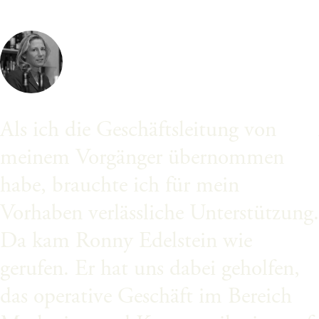
Als ich die Geschäftsleitung von
meinem Vorgänger übernommen
habe, brauchte ich für mein
Vorhaben verlässliche Unterstützung.
Da kam Ronny Edelstein wie
gerufen. Er hat uns dabei geholfen,
das operative Geschäft im Bereich