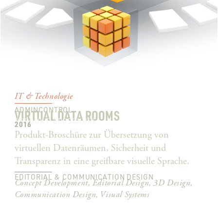
IT & Technologie
ADMINCONTROL
VIRTUAL DATA ROOMS
PRODUKT-BROSCHÜRE
2016
Produkt-Broschüre zur Übersetzung von
virtuellen Datenräumen, Sicherheit und
Transparenz in eine greifbare visuelle Sprache.
EDITORIAL & COMMUNICATION DESIGN
Concept Development, Editorial Design, 3D Design,
Communication Design, Visual Systems