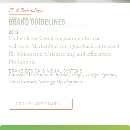
IT & Technologie
QUESTBACK AS
BRAND GUIDELINES
DESIGNSYSTEM UND STRATEGISCHER
GESTALTUNGSRAHMEN
2012
Einheitlicher Gestaltungsrahmen für das
weltweite Markenbild von Questback, entwickelt
für Konsistenz, Orientierung und effizientere
Produktion.
BRAND DESIGN & VISUAL SYSTEMS
Concept Development, Brand Design, Design Systems,
Art Direction, Strategy Development
PROJEKT ANSCHAUEN …