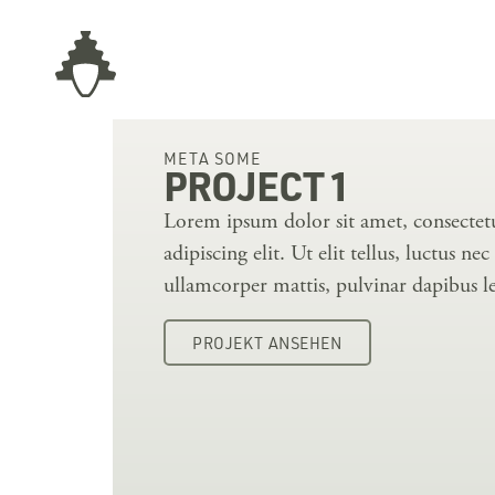
META SOME
PROJECT 1
Lorem ipsum dolor sit amet, consectet
adipiscing elit. Ut elit tellus, luctus nec
ullamcorper mattis, pulvinar dapibus l
PROJEKT ANSEHEN