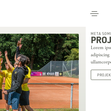
META SOM
PROJ
Lorem ipsu
adipiscing 
ullamcorpe
PROJEK